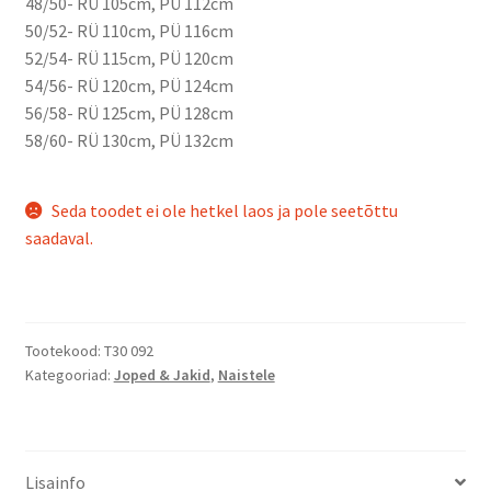
48/50- RÜ 105cm, PÜ 112cm
50/52- RÜ 110cm, PÜ 116cm
52/54- RÜ 115cm, PÜ 120cm
54/56- RÜ 120cm, PÜ 124cm
56/58- RÜ 125cm, PÜ 128cm
58/60- RÜ 130cm, PÜ 132cm
Seda toodet ei ole hetkel laos ja pole seetõttu
saadaval.
Tootekood:
T30 092
Kategooriad:
Joped & Jakid
,
Naistele
Lisainfo