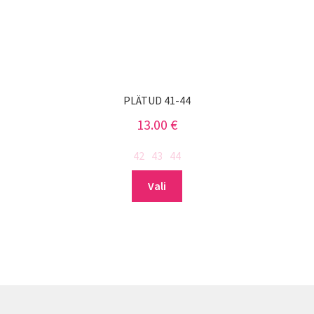
PLÄTUD 41-44
13.00
€
42
43
44
Sellel
Vali
tootel
on
mitu
varianti.
Valikuid
saab
teha