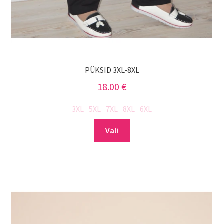
PÜKSID 3XL-8XL
18.00
€
3XL
5XL
7XL
8XL
6XL
Sellel
Vali
tootel
on
mitu
varianti.
Valikuid
saab
teha