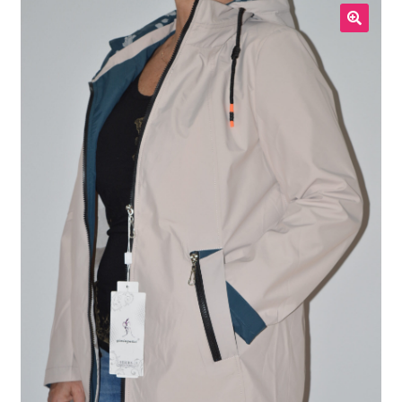
Meestele
🔍
Kodukaubad
Lastele
Allahindlus