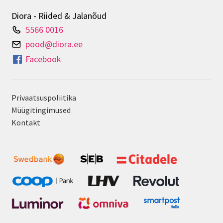
tootelehel.
Diora - Riided & Jalanõud
5566 0016
pood@diora.ee
Facebook
Privaatsuspoliitika
Müügitingimused
Kontakt