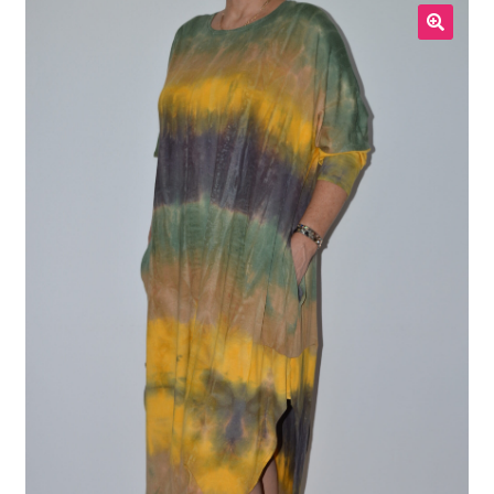
Meestele
🔍
Kodukaubad
Lastele
Allahindlus