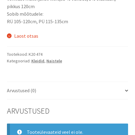
pikkus 120cm
Sobib mõõtudele:
RÜ 105-120cm, PÜ 115-135cm
Laost otsas
Tootekood:
K20 474
Kategooriad:
Kleidid
,
Naistele
Arvustused (0)
ARVUSTUSED
Tooteülevaateid veel ei ole.