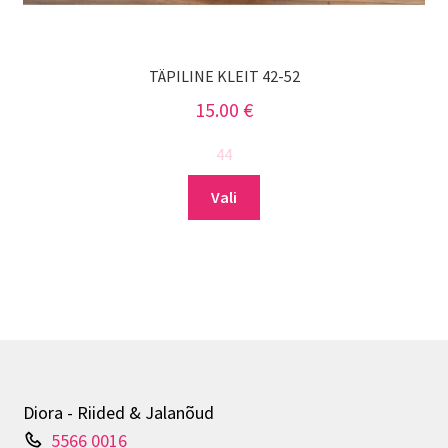
TÄPILINE KLEIT 42-52
15.00
€
44
Sellel
Vali
tootel
on
mitu
varianti.
Valikuid
saab
teha
tootelehel.
Diora - Riided & Jalanõud
5566 0016