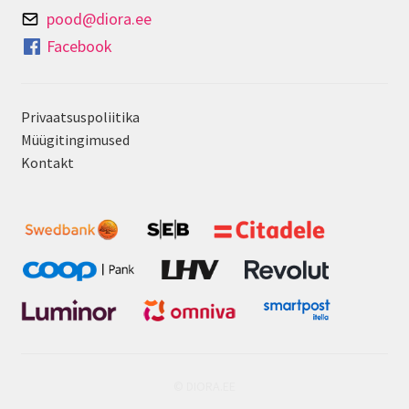
pood@diora.ee
Facebook
Privaatsuspoliitika
Müügitingimused
Kontakt
© DIORA.EE