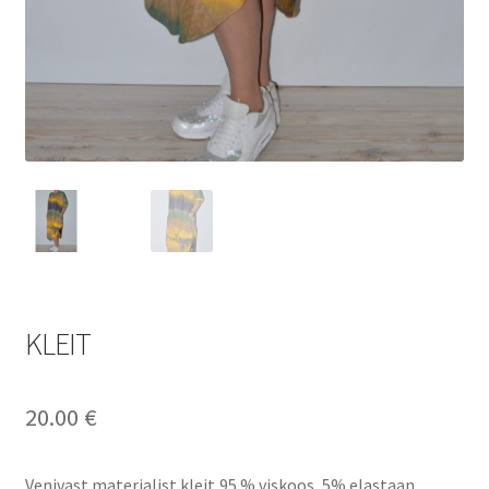
KLEIT
20.00
€
Venivast materjalist kleit,95 % viskoos, 5% elastaan,