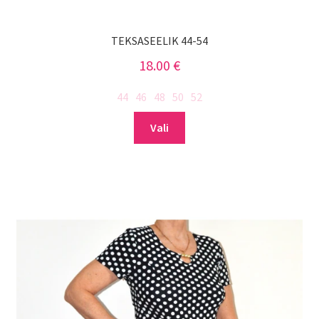
TEKSASEELIK 44-54
18.00
€
44
46
48
50
52
Sellel
Vali
tootel
on
mitu
varianti.
Valikuid
saab
teha
tootelehel.