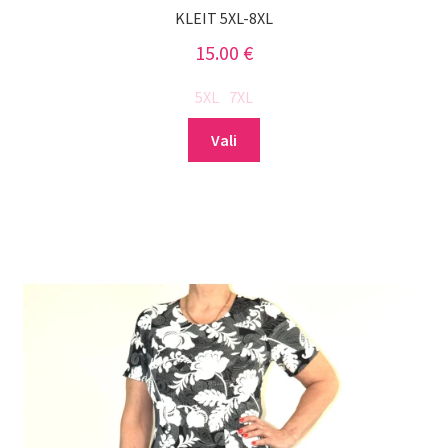
KLEIT 5XL-8XL
15.00
€
5XL
7XL
Sellel
Vali
tootel
on
mitu
varianti.
Valikuid
saab
teha
tootelehel.