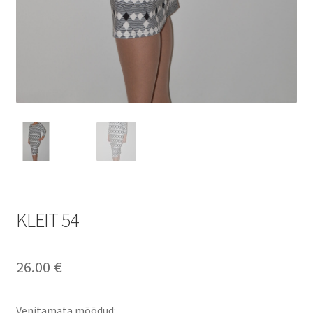
KLEIT 54
26.00
€
Venitamata mõõdud: