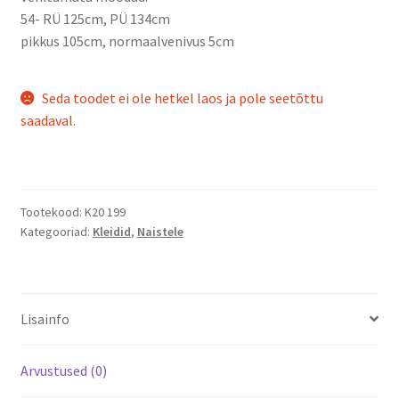
54- RÜ 125cm, PÜ 134cm
pikkus 105cm, normaalvenivus 5cm
Seda toodet ei ole hetkel laos ja pole seetõttu
saadaval.
Tootekood:
K20 199
Kategooriad:
Kleidid
,
Naistele
Lisainfo
Arvustused (0)