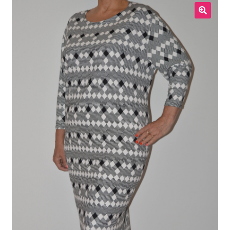
Meestele
🔍
Kodukaubad
Lastele
Allahindlus