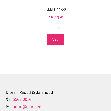
KLEIT 44-50
15.00
€
44
46
Sellel
Vali
tootel
on
mitu
varianti.
Valikuid
saab
teha
tootelehel.
Diora - Riided & Jalanõud
5566 0016
pood@diora.ee