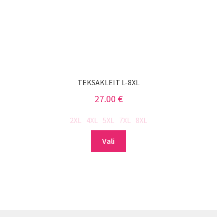
TEKSAKLEIT L-8XL
27.00
€
2XL
4XL
5XL
7XL
8XL
Sellel
Vali
tootel
on
mitu
varianti.
Valikuid
saab