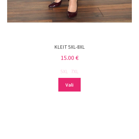
KLEIT 5XL-8XL
15.00
€
5XL
7XL
Sellel
Vali
tootel
on
mitu
varianti.
Valikuid
saab
teha