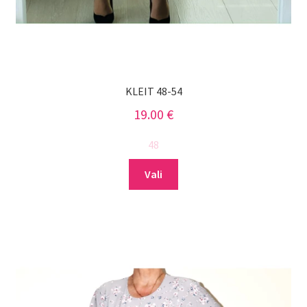
KLEIT 48-54
19.00
€
48
Sellel
Vali
tootel
on
mitu
varianti.
Valikuid
saab
teha
tootelehel.