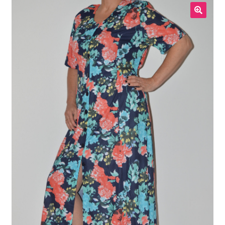
Meestele
🔍
Kodukaubad
Lastele
Allahindlus