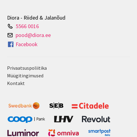
teha
tootelehel.
Diora - Riided & Jalanõud
5566 0016
pood@diora.ee
Facebook
Privaatsuspoliitika
Müügitingimused
Kontakt