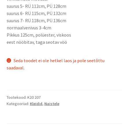
suurus 5- RÜ 112cm, PÜ 128cm
suurus 6- RÜ 115cm, PÜ 132cm
suurus 7- RÜ 118cm, PÜ 136cm
normaalvenivus 3-4cm
Pikkus 125cm, polüester, viskoos
eest nööbitav, taga seotav vöö
Seda toodet ei ole hetkel laos ja pole seetõttu
saadaval.
Tootekood:
K20 207
Kategooriad:
Kleidid
,
Naistele