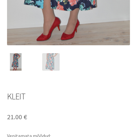
KLEIT
21.00
€
Venitamata mõõdud: