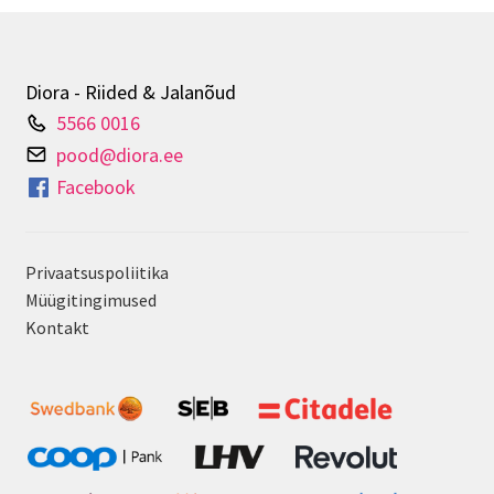
saab
teha
tootelehel.
Diora - Riided & Jalanõud
5566 0016
pood@diora.ee
Facebook
Privaatsuspoliitika
Müügitingimused
Kontakt