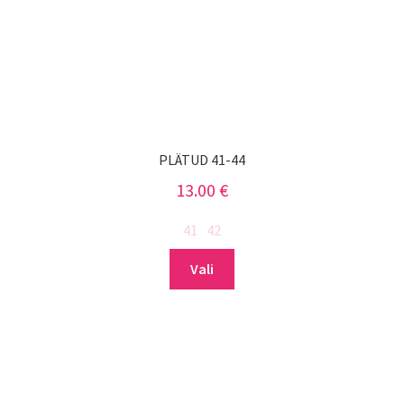
PLÄTUD 41-44
13.00
€
41
42
Sellel
Vali
tootel
on
mitu
varianti.
Valikuid
saab