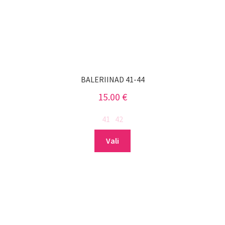
BALERIINAD 41-44
15.00
€
41
42
Sellel
Vali
tootel
on
mitu
varianti.
Valikuid
saab
teha