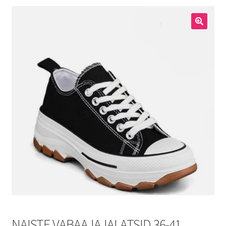
Meestele
🔍
Kodukaubad
Lastele
Allahindlus
NAISTE VABAAJAJALATSID 36-41