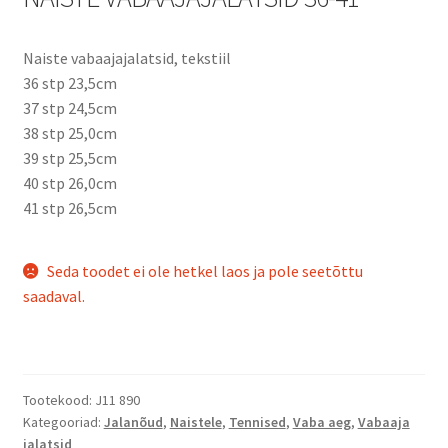
Naiste vabaajajalatsid, tekstiil
36 stp 23,5cm
37 stp 24,5cm
38 stp 25,0cm
39 stp 25,5cm
40 stp 26,0cm
41 stp 26,5cm
Seda toodet ei ole hetkel laos ja pole seetõttu
saadaval.
Tootekood:
J11 890
Kategooriad:
Jalanõud
,
Naistele
,
Tennised
,
Vaba aeg
,
Vabaaja
jalatsid