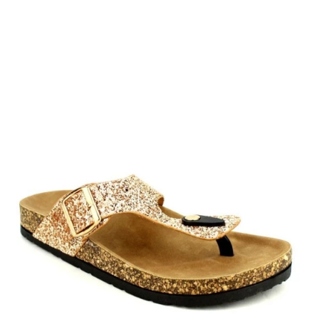
teha
tootelehel.