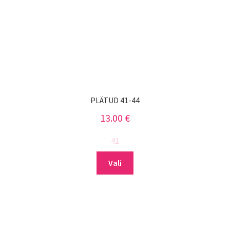
PLÄTUD 41-44
13.00
€
41
Sellel
Vali
tootel
on
mitu
varianti.
Valikuid