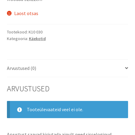
oli:
on:
19.00 €.
10.00 €.
Laost otsas
Tootekood:
K10 030
Kategooria:
Käekotid
Arvustused (0)
ARVUSTUSED
Tooteülevaateid veel ei ole.
Arvustust saavad kirjutada ainult need sisseloginud