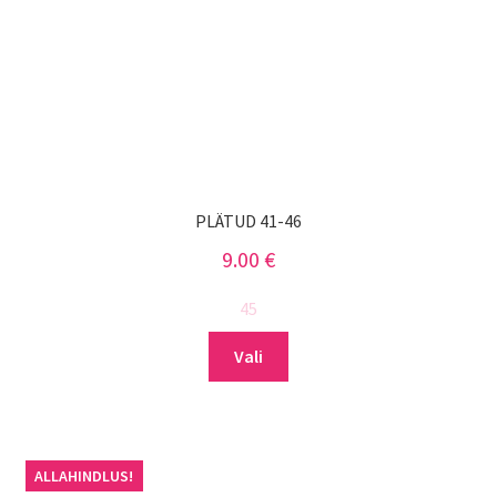
PLÄTUD 41-46
9.00
€
45
Sellel
Vali
tootel
on
mitu
varianti.
ALLAHINDLUS!
Valikuid