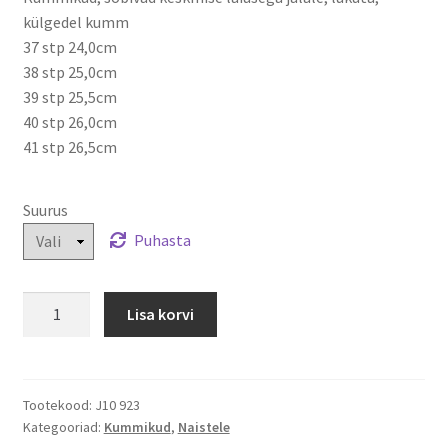
külgedel kumm
37 stp 24,0cm
38 stp 25,0cm
39 stp 25,5cm
40 stp 26,0cm
41 stp 26,5cm
Suurus
Puhasta
Kummikud
Lisa korvi
37-
41
kogus
Tootekood:
J10 923
Kategooriad:
Kummikud
,
Naistele