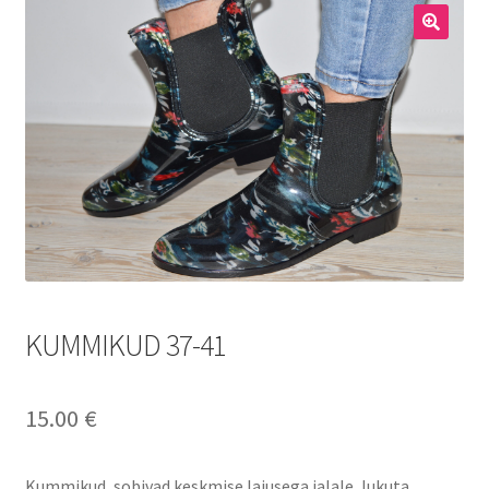
Meestele
🔍
Kodukaubad
Lastele
Allahindlus
KUMMIKUD 37-41
15.00
€
Kummikud, sobivad keskmise laiusega jalale, lukuta,