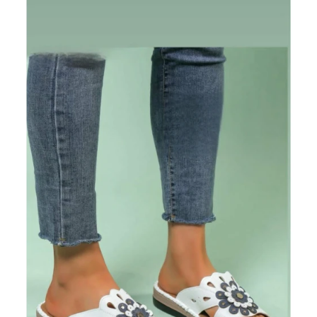
Valikuid
saab
teha
tootelehel.