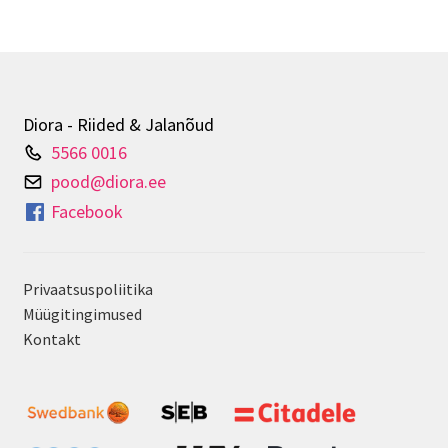
Valikuid
saab
teha
tootelehel.
Diora - Riided & Jalanõud
5566 0016
pood@diora.ee
Facebook
Privaatsuspoliitika
Müügitingimused
Kontakt