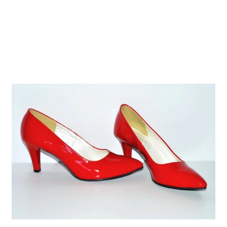
saab
teha
tootelehel.