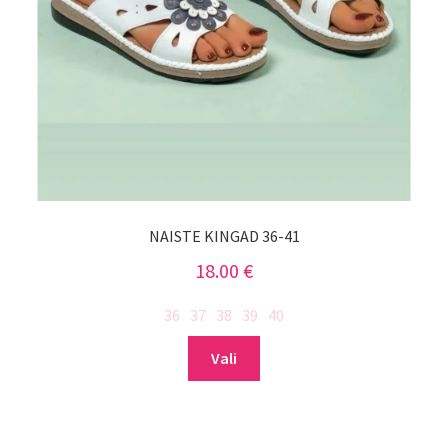
NAISTE KINGAD 36-41
18.00
€
36
37
38
39
40
Sellel
Vali
tootel
on
mitu
varianti.