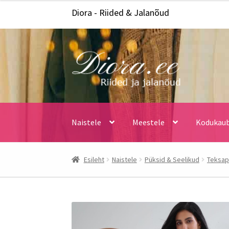
Diora - Riided & Jalanõud
Liigu
Liigu
navigeerimisele
sisu
juurde
Naistele
Meestele
Kodukau
Esileht
Naistele
Püksid & Seelikud
Teksap