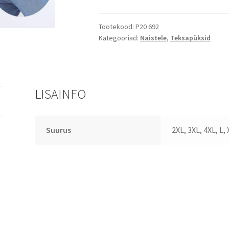
L-
4XL
kogus
Tootekood:
P20 692
Kategooriad:
Naistele
,
Teksapüksid
LISAINFO
Suurus
2XL, 3XL, 4XL, L, 