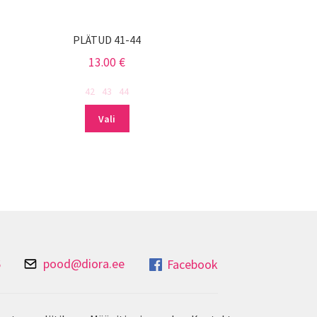
PLÄTUD 41-44
13.00
€
42
43
44
Sellel
Vali
tootel
on
mitu
varianti.
Valikuid
saab
teha
tootelehel.
6
pood@diora.ee
Facebook