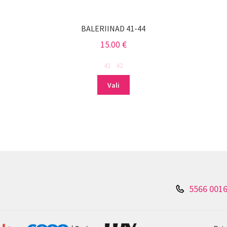
BALERIINAD 41-44
15.00
€
41
42
Sellel
Vali
tootel
on
mitu
varianti.
Valikuid
saab
teha
tootelehel.
5566 001