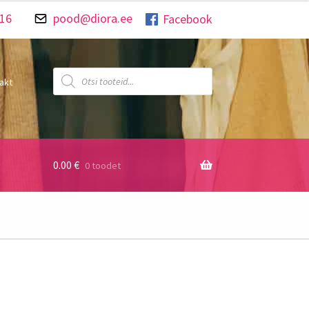
016
pood@diora.ee
Facebook
Products
search
akt
0.00
€
0 toodet