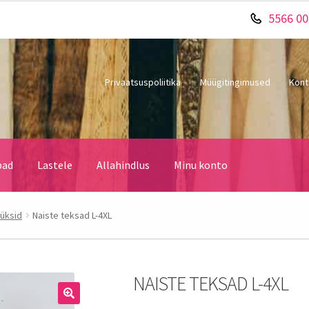
5566 0
Privaatsuspoliitika
Müügitingimused
Kont
bad
Lastele
Allahindlus
Minu konto
üksid
Naiste teksad L-4XL
NAISTE TEKSAD L-4XL