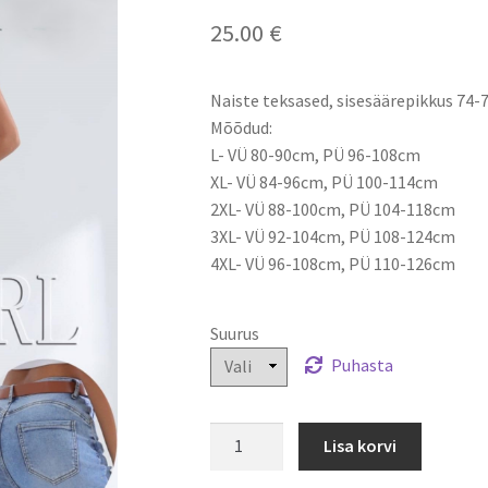
🔍
25.00
€
Naiste teksased, sisesäärepikkus 74-
Mõõdud:
L- VÜ 80-90cm, PÜ 96-108cm
XL- VÜ 84-96cm, PÜ 100-114cm
2XL- VÜ 88-100cm, PÜ 104-118cm
3XL- VÜ 92-104cm, PÜ 108-124cm
4XL- VÜ 96-108cm, PÜ 110-126cm
Suurus
Puhasta
Naiste
Lisa korvi
teksad