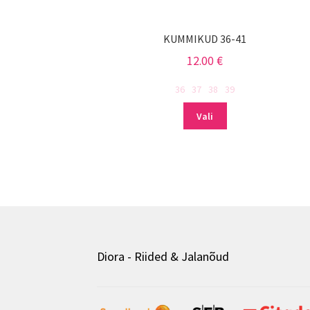
KUMMIKUD 36-41
12.00
€
36
37
38
39
Sellel
Vali
tootel
on
mitu
varianti.
Valikuid
saab
teha
tootelehel.
Diora - Riided & Jalanõud