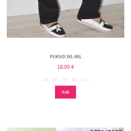
PÜKSID 3XL-8XL
18.00
€
3XL
5XL
7XL
8XL
6XL
Sellel
Vali
tootel
on
mitu
varianti.
Valikuid