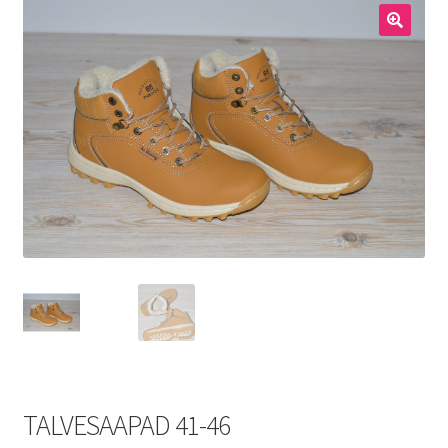
Meestele
🔍
Kodukaubad
Lastele
Allahindlus
TALVESAAPAD 41-46