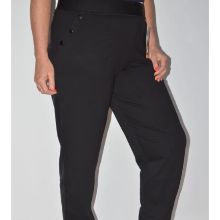
teha
tootelehel.