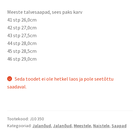
Meeste talvesaapad, sees paks karv
41 stp 26,0cm
42 stp 27,0cm
43 stp 27,5cm
44 stp 28,0cm
45 stp 28,5cm
46 stp 29,0cm
Seda toodet ei ole hetkel laos ja pole seetõttu
saadaval.
Tootekood:
J10 350
Kategooriad:
Jalanõud
,
Jalanõud
,
Meestele
,
Naistele
,
Saapad