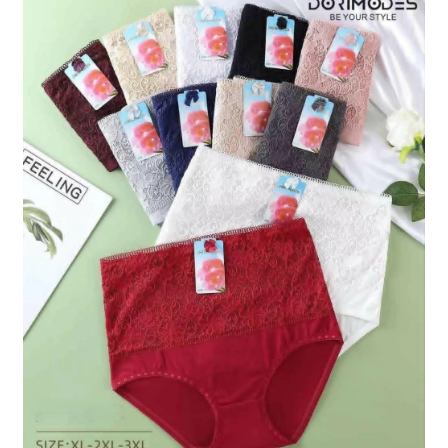
saab
teha
tootelehel.