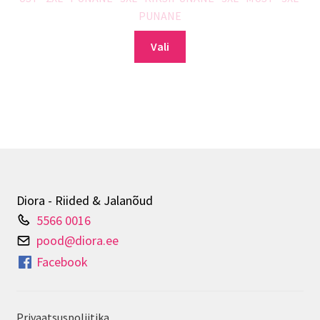
PUNANE
Sellel
Vali
tootel
on
mitu
varianti.
Valikuid
saab
teha
tootelehel.
Diora - Riided & Jalanõud
5566 0016
pood@diora.ee
Facebook
Privaatsuspoliitika