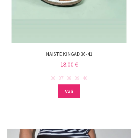
NAISTE KINGAD 36-41
18.00
€
36
37
38
39
40
Sellel
Vali
tootel
on
mitu
varianti.
Valikuid
saab